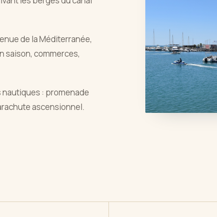
ivant les berges du canal
venue de la Méditerranée,
en saison, commerces,
s nautiques : promenade
parachute ascensionnel.