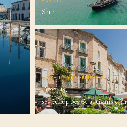
À 25 MIN
Sète
À 20 MIN · CITÉ MÉDIÉVALE
Pézénas,
ses échoppes & artisans d’ar