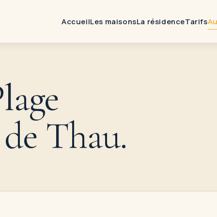
Accueil
Les maisons
La résidence
Tarifs
Au
Plage
l de Thau
.