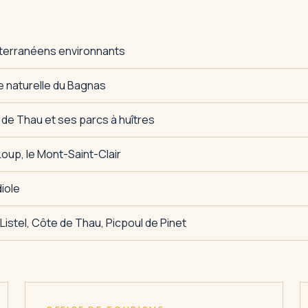
diterranéens environnants
ve naturelle du Bagnas
n de Thau et ses parcs à huîtres
oup, le Mont-Saint-Clair
diole
Listel, Côte de Thau, Picpoul de Pinet