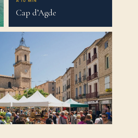
À 10 MIN
Cap d’Agde
t